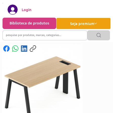
Login
Biblioteca de produtos
Seja premium