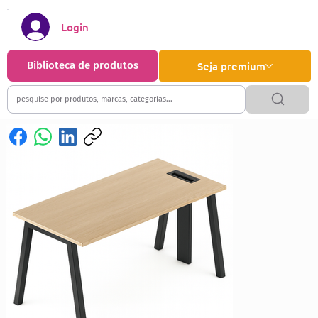
Login
Biblioteca de produtos
Seja premium