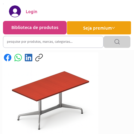
Login
Biblioteca de produtos
Seja premium