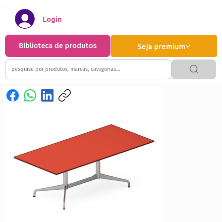
Login
Biblioteca de produtos
Seja premium