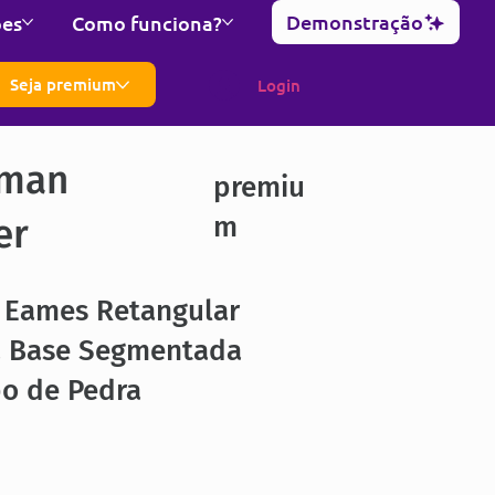
Demonstração
ões
Como funciona?
Seja premium
Login
man
premiu
m
er
 Eames Retangular
a Base Segmentada
o de Pedra