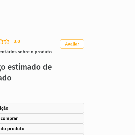
3.0
ação média é 3 de 5
Avaliar
entários sobre o produto
ço estimado de
ado
ição
 comprar
 do produto