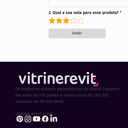
2. Qual a sua nota para esse produto?
Enviar
Os melhores objetos paramétricos do Brasil! Estamos
em mais de 170 países e somos mais de 180 mil
usuários na Vitrine Revit.
VITRINE REVIT LTDA
30.202.323/0001-29