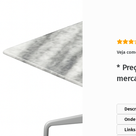
classific
Veja com
* Pre
merc
Descr
Onde
Links