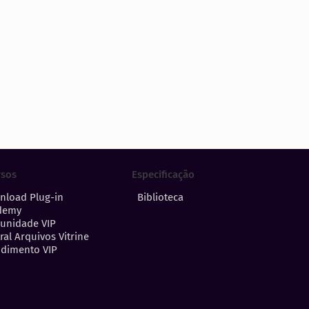
Especificação
rsos
Biblioteca
nload Plug-in
demy
unidade VIP
ral Arquivos Vitrine
dimento VIP