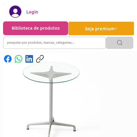
Login
Biblioteca de produtos
Seja premium