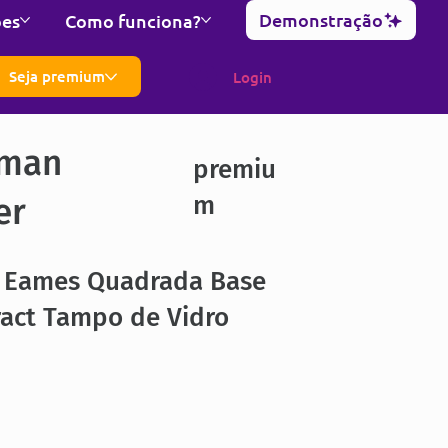
Demonstração
ões
Como funciona?
Seja premium
Login
man
premiu
m
er
 Eames Quadrada Base
ract Tampo de Vidro