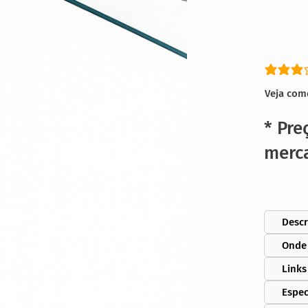
classific
Veja com
* Pre
merc
Descr
Onde
Links
Espec