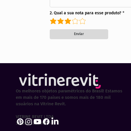
2. Qual a sua nota para esse produto?
Enviar
Os melhores objetos paramétricos do Brasil! Estamos
em mais de 170 países e somos mais de 180 mil
usuários na Vitrine Revit.
VITRINE REVIT LTDA
30.202.323/0001-29