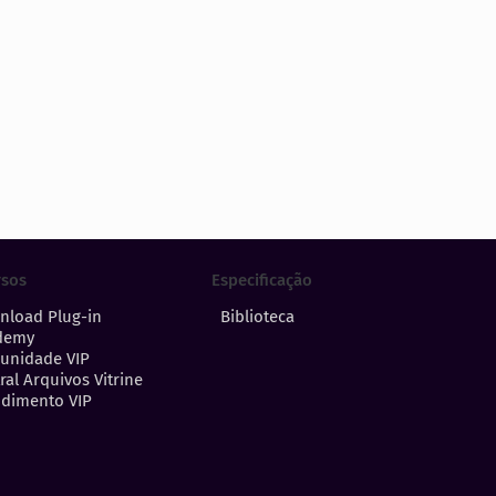
Especificação
rsos
Biblioteca
nload Plug-in
demy
unidade VIP
ral Arquivos Vitrine
dimento VIP