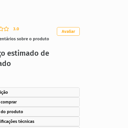
3.0
ação média é 3 de 5
Avaliar
entários sobre o produto
ço estimado de
ado
ição
 comprar
 do produto
ificações técnicas