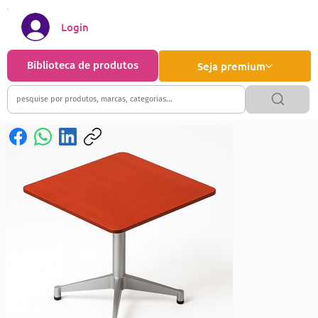
Login
Biblioteca de produtos
Seja premium