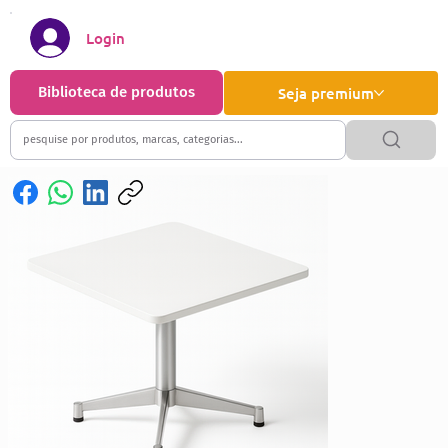
Login
Biblioteca de produtos
Seja premium