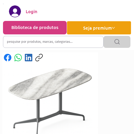
Login
Biblioteca de produtos
Seja premium