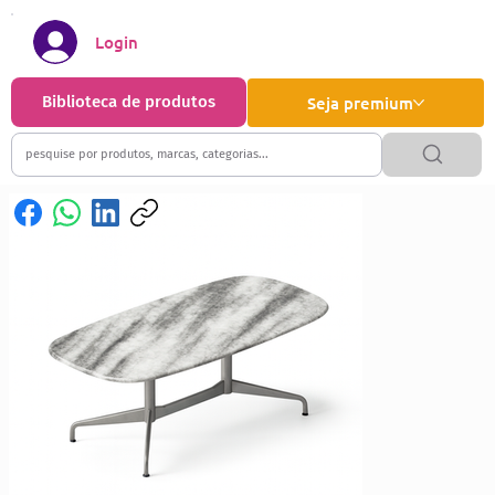
Login
Biblioteca de produtos
Seja premium