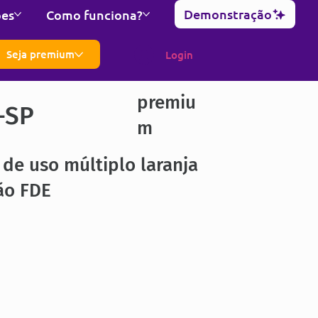
Demonstração
ões
Como funciona?
Seja premium
Login
premiu
-SP
m
de uso múltiplo laranja
ão FDE