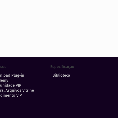
Especificação
rsos
Biblioteca
nload Plug-in
demy
unidade VIP
ral Arquivos Vitrine
dimento VIP