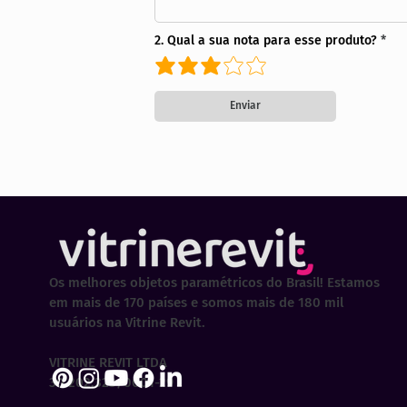
2. Qual a sua nota para esse produto?
Enviar
Os melhores objetos paramétricos do Brasil! Estamos
em mais de 170 países e somos mais de 180 mil
usuários na Vitrine Revit.
VITRINE REVIT LTDA
30.202.323/0001-29