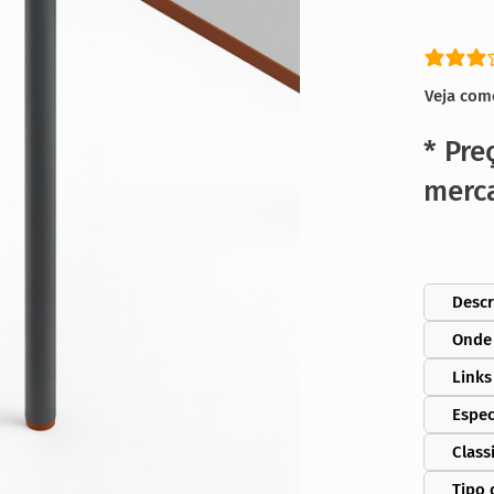
classific
Veja com
* Pre
merc
Descr
Onde
Links
Espec
Class
Tipo 