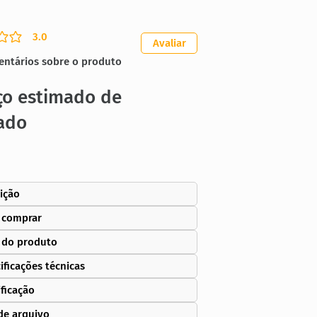
3.0
ação média é 3 de 5
Avaliar
entários sobre o produto
ço estimado de
ado
ição
 comprar
 do produto
ificações técnicas
ificação
de arquivo