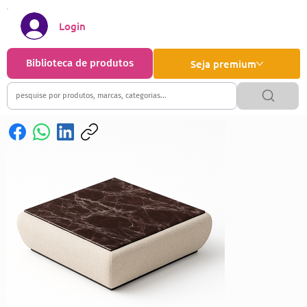
Login
Biblioteca de produtos
Seja premium