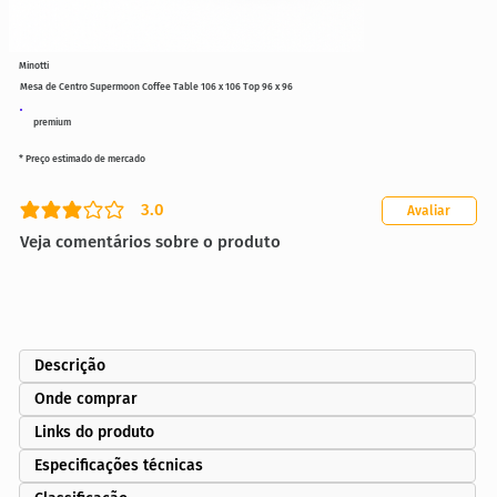
Minotti
Mesa de Centro Supermoon Coffee Table 106 x 106 Top 96 x 96
premium
* Preço estimado de mercado
3.0
Avaliar
classificação média é 3 de 5
Veja comentários sobre o produto
Descrição
Onde comprar
Links do produto
Especificações técnicas