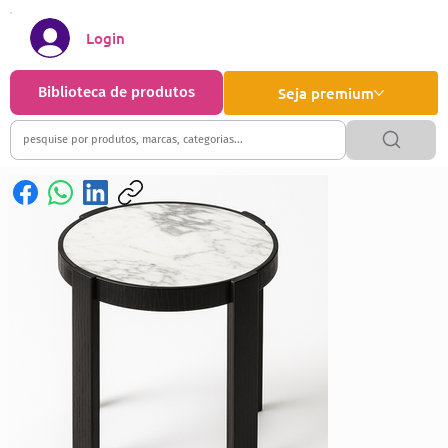
Login
Biblioteca de produtos
Seja premium