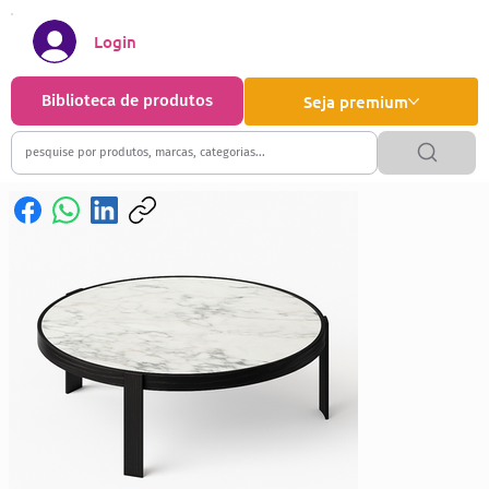
Login
Biblioteca de produtos
Seja premium