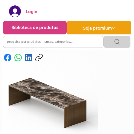
Login
Biblioteca de produtos
Seja premium