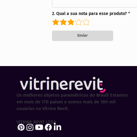
2. Qual a sua nota para esse produto?
Enviar
Os melhores objetos paramétricos do Brasil! Estamos
em mais de 170 países e somos mais de 180 mil
usuários na Vitrine Revit.
VITRINE REVIT LTDA
30.202.323/0001-29