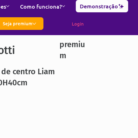
Demonstração
ões
Como funciona?
Seja premium
Login
premiu
otti
m
 de centro Liam
0H40cm