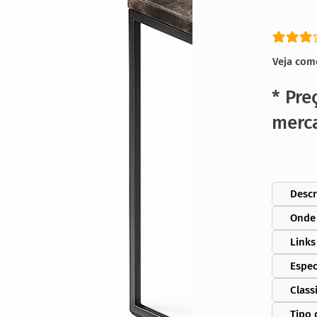
classific
Veja com
* Pre
merc
Descr
Onde
Links
Espec
Class
Tipo 