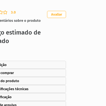
3.0
ação média é 3 de 5
Avaliar
entários sobre o produto
ço estimado de
ado
ição
 comprar
 do produto
ificações técnicas
ificação
de arquivo