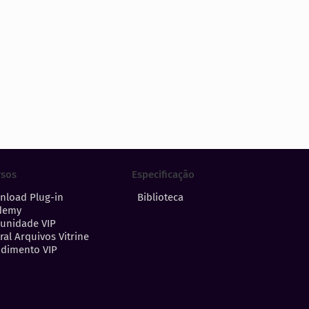
Especificação
rsos
Biblioteca
nload Plug-in
demy
unidade VIP
ral Arquivos Vitrine
dimento VIP