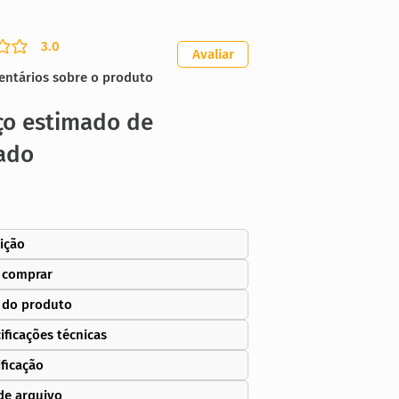
3.0
ação média é 3 de 5
Avaliar
entários sobre o produto
ço estimado de
ado
ição
 comprar
 do produto
ificações técnicas
ificação
de arquivo