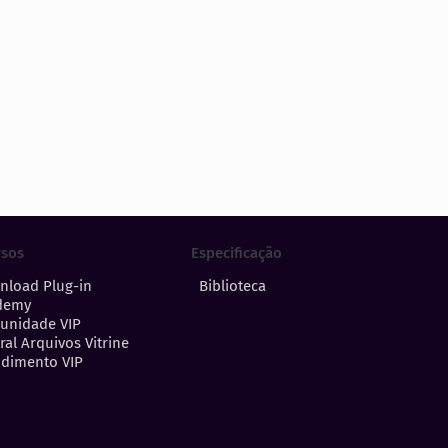
Especificação
rsos
Biblioteca
nload Plug-in
demy
unidade VIP
ral Arquivos Vitrine
dimento VIP