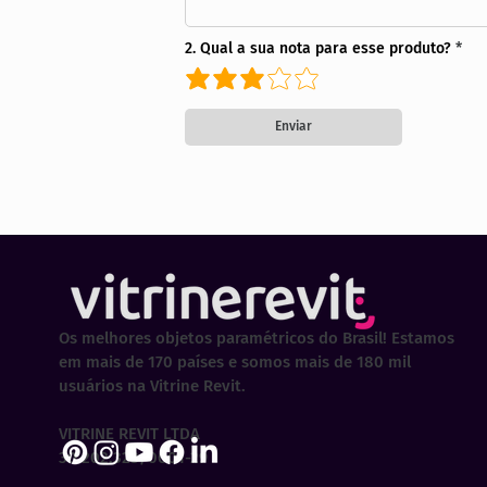
2. Qual a sua nota para esse produto?
Enviar
Os melhores objetos paramétricos do Brasil! Estamos
em mais de 170 países e somos mais de 180 mil
usuários na Vitrine Revit.
VITRINE REVIT LTDA
30.202.323/0001-29