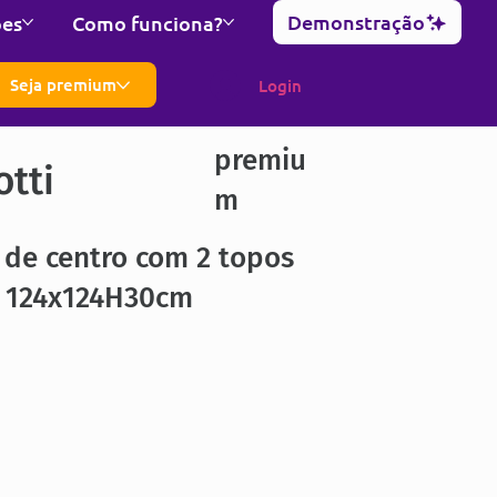
Demonstração
ões
Como funciona?
Seja premium
Login
premiu
otti
m
 de centro com 2 topos
d 124x124H30cm