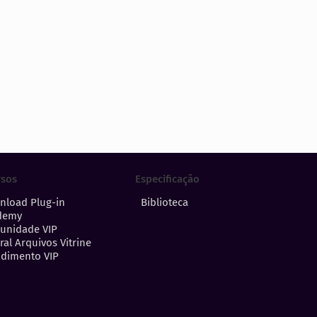
Especificação
rsos
Biblioteca
nload Plug-in
demy
unidade VIP
ral Arquivos Vitrine
dimento VIP