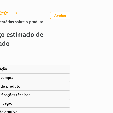
3.0
ação média é 3 de 5
Avaliar
entários sobre o produto
ço estimado de
ado
ição
 comprar
 do produto
ificações técnicas
ificação
de arquivo