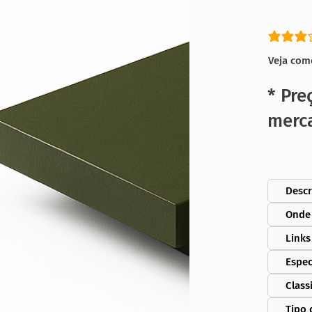
classific
Veja com
* Pre
merc
Descr
Onde
Links
Espec
Class
Tipo 