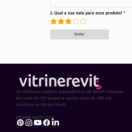
2. Qual a sua nota para esse produto?
Enviar
Os melhores objetos paramétricos do Brasil! Estamos
em mais de 170 países e somos mais de 180 mil
usuários na Vitrine Revit.
VITRINE REVIT LTDA
30.202.323/0001-29