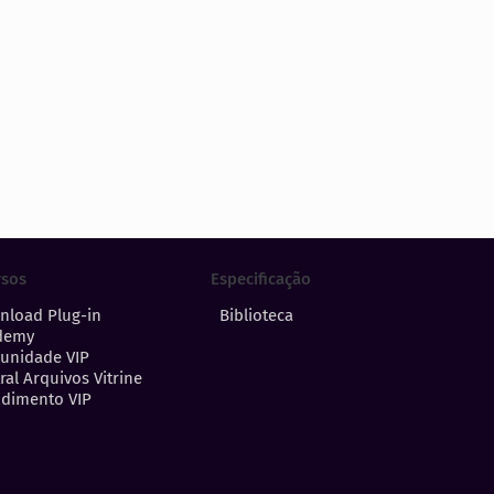
Especificação
rsos
Biblioteca
nload Plug-in
demy
unidade VIP
ral Arquivos Vitrine
dimento VIP