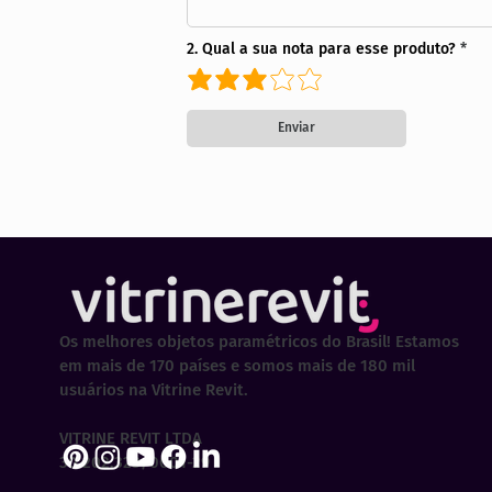
2. Qual a sua nota para esse produto?
Enviar
Os melhores objetos paramétricos do Brasil! Estamos
em mais de 170 países e somos mais de 180 mil
usuários na Vitrine Revit.
VITRINE REVIT LTDA
30.202.323/0001-29