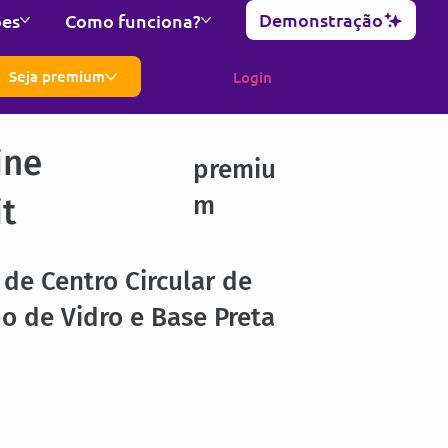
Demonstração
ões
Como funciona?
Seja premium
Login
ine
premiu
m
it
de Centro Circular de
 de Vidro e Base Preta