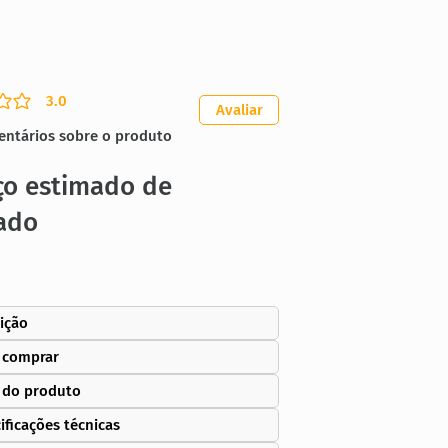
3.0
ação média é 3 de 5
Avaliar
entários sobre o produto
ço estimado de
ado
ição
 comprar
 do produto
ificações técnicas