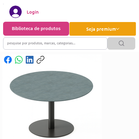
Login
Biblioteca de produtos
Seja premium