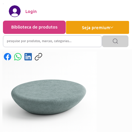
Login
Biblioteca de produtos
Seja premium