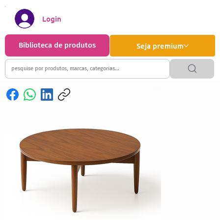
Login
Biblioteca de produtos
Seja premium