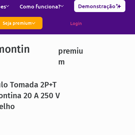
Demonstração
ões
Como funciona?
Seja premium
Login
montin
premiu
m
lo Tomada 2P+T
ntina 20 A 250 V
elho