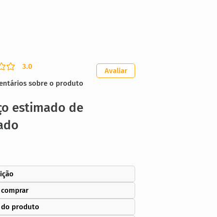
3.0
ação média é 3 de 5
Avaliar
entários sobre o produto
ço estimado de
ado
ição
 comprar
 do produto