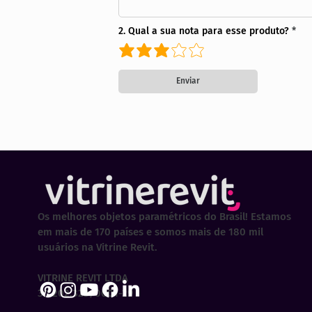
2. Qual a sua nota para esse produto?
Enviar
Os melhores objetos paramétricos do Brasil! Estamos
em mais de 170 países e somos mais de 180 mil
usuários na Vitrine Revit.
VITRINE REVIT LTDA
30.202.323/0001-29