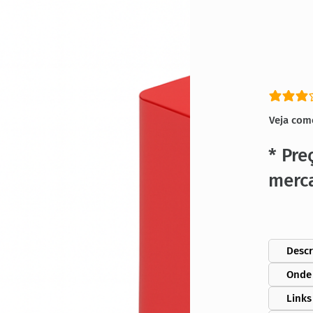
classific
Veja com
* Pre
merc
Descr
Onde
Links