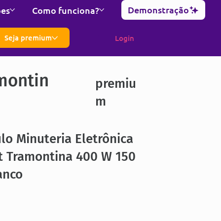
Demonstração
ões
Como funciona?
Seja premium
Login
montin
premiu
m
o Minuteria Eletrônica
t Tramontina 400 W 150
anco