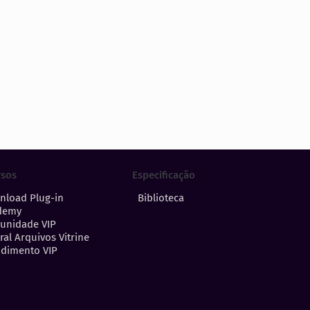
Especificação
rsos
Biblioteca
nload Plug-in
demy
unidade VIP
ral Arquivos Vitrine
dimento VIP