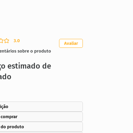
3.0
ação média é 3 de 5
Avaliar
entários sobre o produto
ço estimado de
ado
ição
 comprar
 do produto