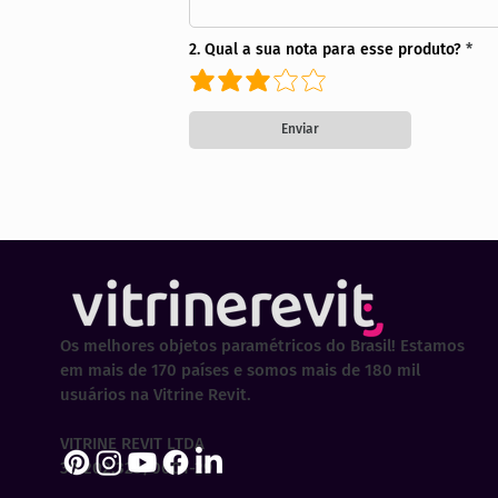
2. Qual a sua nota para esse produto?
Enviar
Os melhores objetos paramétricos do Brasil! Estamos
em mais de 170 países e somos mais de 180 mil
usuários na Vitrine Revit.
VITRINE REVIT LTDA
30.202.323/0001-29