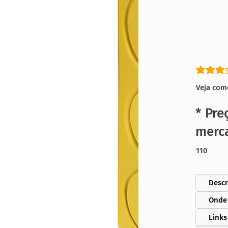
classific
Veja com
* Pre
merc
110
Descr
Onde
Links