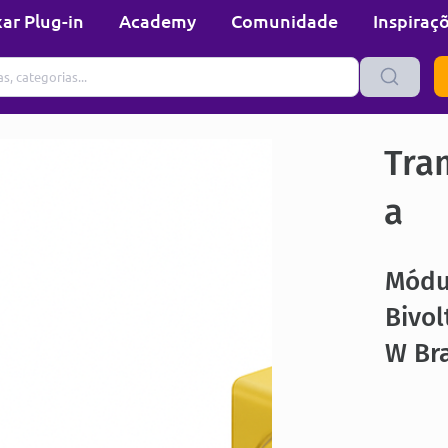
ar Plug-in
Academy
Comunidade
Inspiraç
Tra
a
Módul
Bivol
W Br