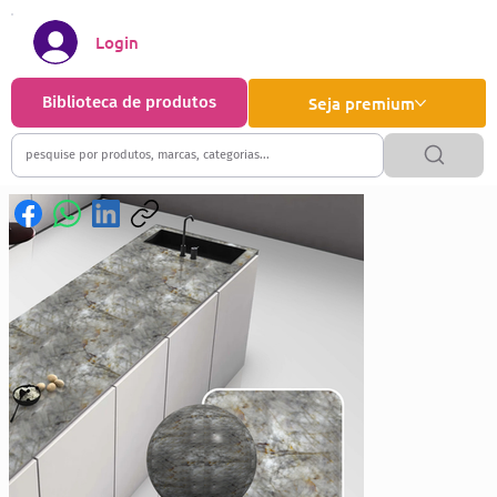
Login
Biblioteca de produtos
Seja premium