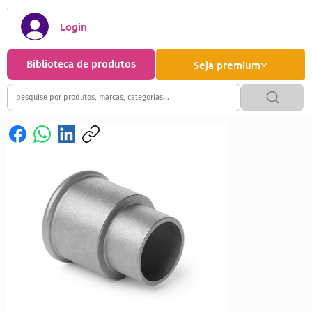
Login
Biblioteca de produtos
Seja premium