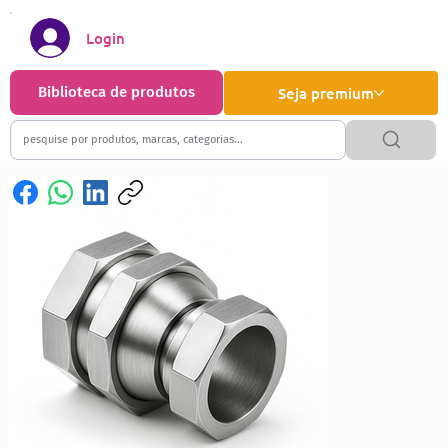
Login
Biblioteca de produtos
Seja premium