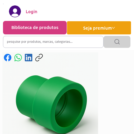
Login
Biblioteca de produtos
Seja premium