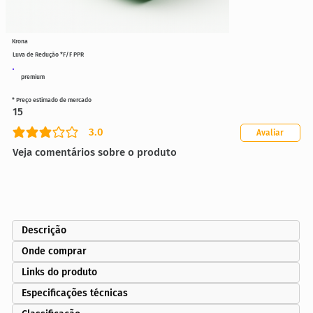
Krona
Luva de Redução *F/F PPR
premium
* Preço estimado de mercado
15
3.0
Avaliar
classificação média é 3 de 5
Veja comentários sobre o produto
Descrição
Onde comprar
Links do produto
Especificações técnicas