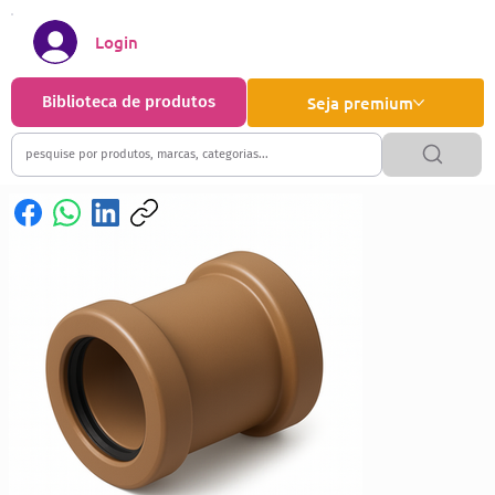
Login
Biblioteca de produtos
Seja premium