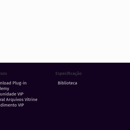
Especificação
rsos
Biblioteca
nload Plug-in
demy
unidade VIP
ral Arquivos Vitrine
dimento VIP