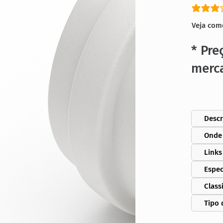
classific
Veja com
* Pre
merc
Descr
Onde
Links
Espec
Class
Tipo 