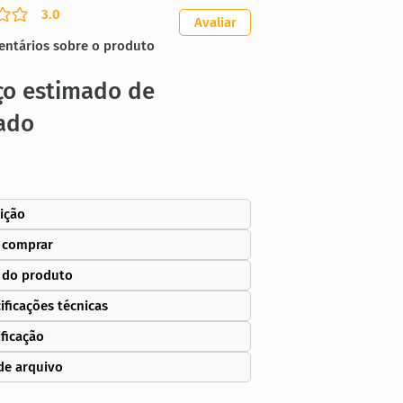
3.0
ação média é 3 de 5
Avaliar
entários sobre o produto
ço estimado de
ado
ição
 comprar
 do produto
ificações técnicas
ificação
de arquivo