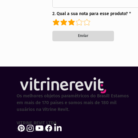
2. Qual a sua nota para esse produto?
Enviar
Os melhores objetos paramétricos do Brasil! Estamos
em mais de 170 países e somos mais de 180 mil
usuários na Vitrine Revit.
VITRINE REVIT LTDA
30.202.323/0001-29