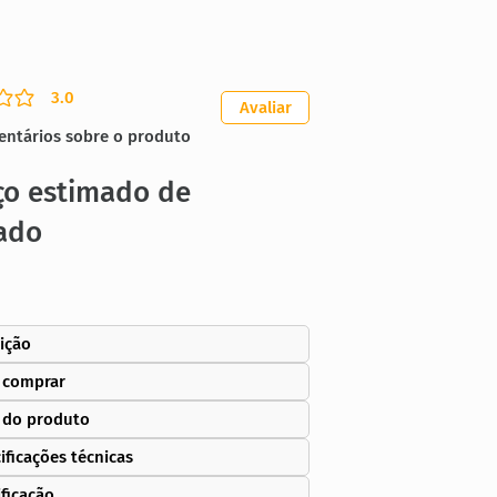
3.0
ação média é 3 de 5
Avaliar
entários sobre o produto
ço estimado de
ado
ição
 comprar
 do produto
ificações técnicas
ificação