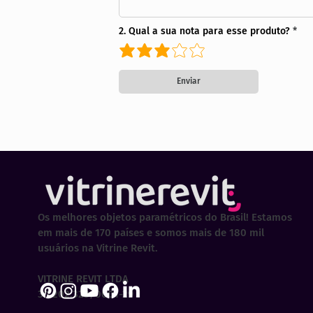
2. Qual a sua nota para esse produto?
Enviar
Os melhores objetos paramétricos do Brasil! Estamos
em mais de 170 países e somos mais de 180 mil
usuários na Vitrine Revit.
VITRINE REVIT LTDA
30.202.323/0001-29