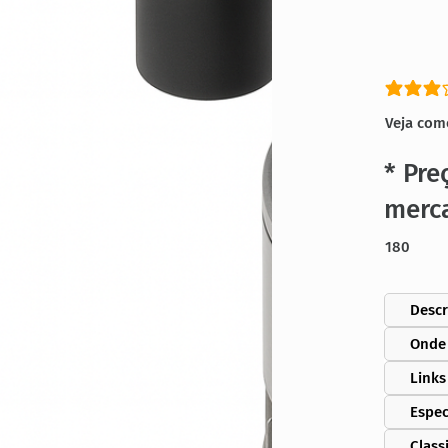
classific
Veja com
* Pre
merc
180
Descr
Onde
Links
Espec
Class