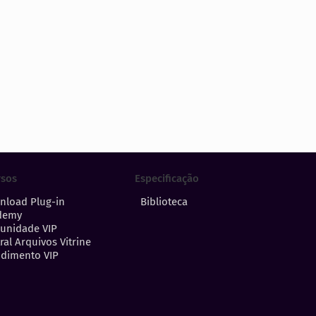
Especificação
rsos
Biblioteca
nload Plug-in
demy
unidade VIP
ral Arquivos Vitrine
dimento VIP