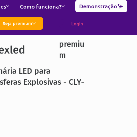
Demonstração
ões
Como funciona?
Seja premium
Login
premiu
exled
m
nária LED para
feras Explosivas - CLY-