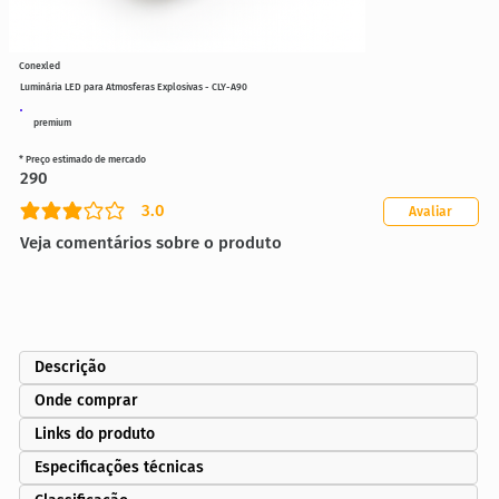
Conexled
Luminária LED para Atmosferas Explosivas - CLY-A90
premium
* Preço estimado de mercado
290
3.0
Avaliar
classificação média é 3 de 5
Veja comentários sobre o produto
Descrição
Onde comprar
Links do produto
Especificações técnicas