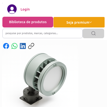
Login
Biblioteca de produtos
Seja premium