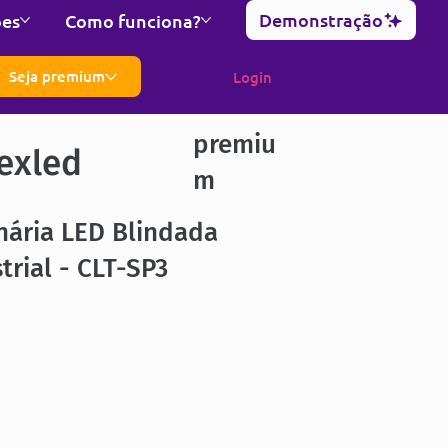
Demonstração
ões
Como funciona?
Seja premium
Login
premiu
exled
m
nária LED Blindada
trial - CLT-SP3