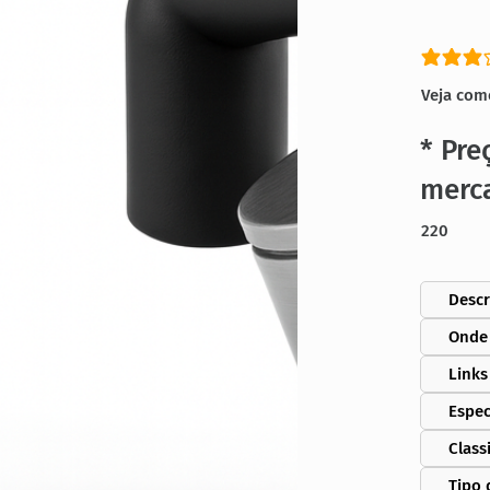
classific
Veja com
* Pre
merc
220
Descr
Onde
Links
Espec
Class
Tipo 