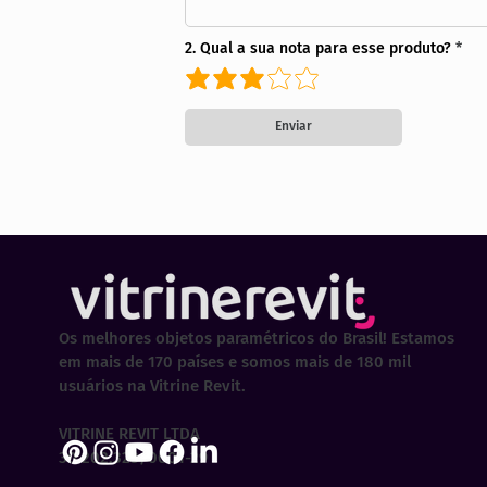
2. Qual a sua nota para esse produto?
Enviar
Os melhores objetos paramétricos do Brasil! Estamos
em mais de 170 países e somos mais de 180 mil
usuários na Vitrine Revit.
VITRINE REVIT LTDA
30.202.323/0001-29