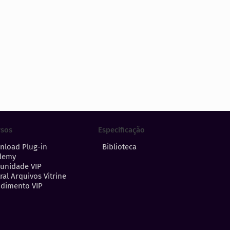
Especificação
rsos
Biblioteca
nload Plug-in
demy
unidade VIP
ral Arquivos Vitrine
dimento VIP