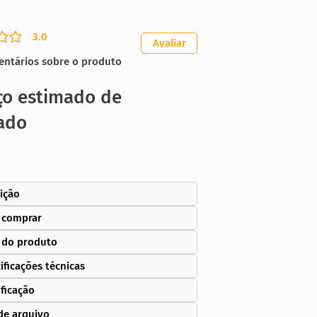
3.0
ação média é 3 de 5
Avaliar
entários sobre o produto
ço estimado de
ado
ição
 comprar
 do produto
ificações técnicas
ificação
de arquivo