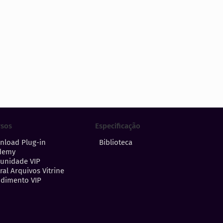
Especificação
rsos
Biblioteca
nload Plug-in
demy
unidade VIP
ral Arquivos Vitrine
dimento VIP