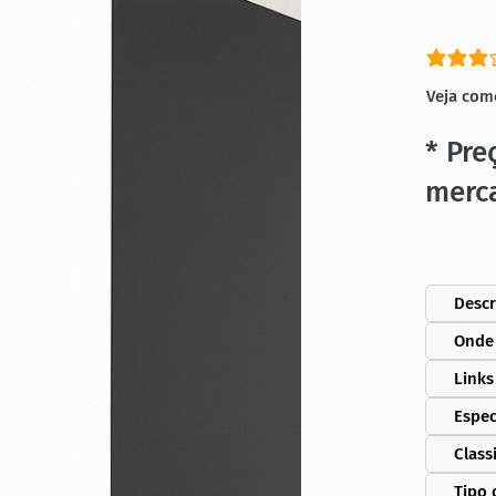
classific
Veja com
* Pre
merc
Descr
Onde
Links
Espec
Class
Tipo 