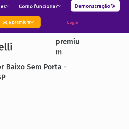
Demonstração
ões
Como funciona?
Seja premium
Login
premiu
lli
m
r Baixo Sem Porta -
SP