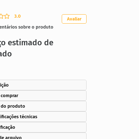
3.0
ação média é 3 de 5
Avaliar
entários sobre o produto
ço estimado de
ado
ição
 comprar
 do produto
ificações técnicas
ificação
de arquivo