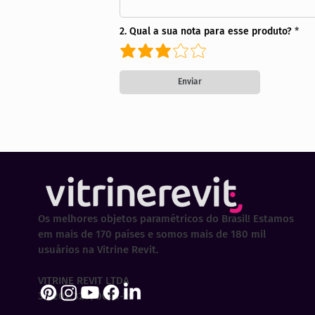
2. Qual a sua nota para esse produto?
Enviar
Os melhores objetos paramétricos do Brasil! Estamos
em mais de 170 países e somos mais de 180 mil
usuários na Vitrine Revit.
VITRINE REVIT LTDA
30.202.323/0001-29