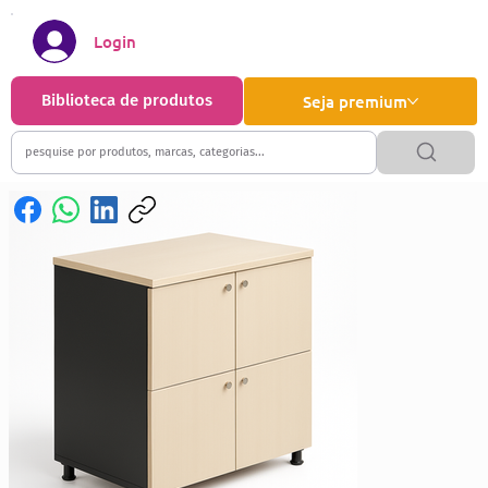
Login
Biblioteca de produtos
Seja premium