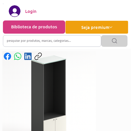
Login
Biblioteca de produtos
Seja premium