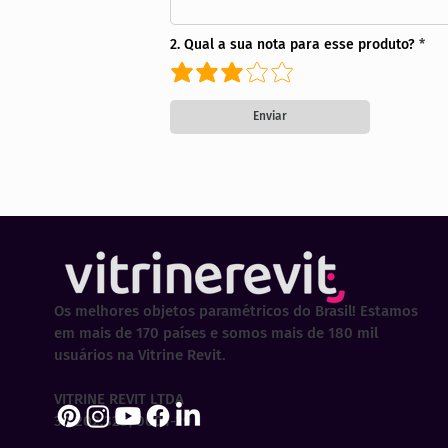
2. Qual a sua nota para esse produto?
Enviar
Os melhores objetos paramétricos do Brasil! Estamos
em mais de 170 países e somos mais de 180 mil
usuários na Vitrine Revit.
VITRINE REVIT LTDA
30.202.323/0001-29