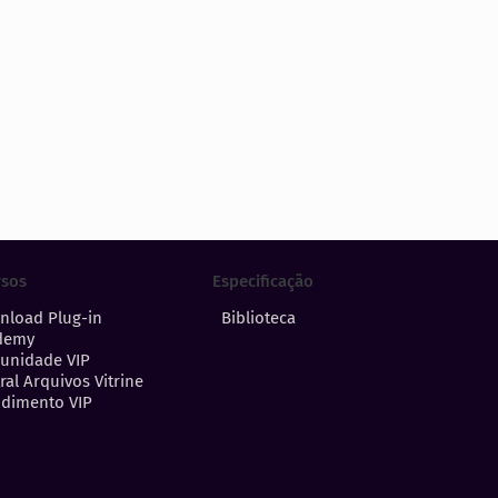
Especificação
rsos
Biblioteca
nload Plug-in
demy
unidade VIP
ral Arquivos Vitrine
dimento VIP