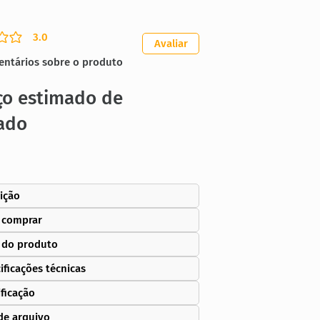
3.0
ação média é 3 de 5
Avaliar
entários sobre o produto
ço estimado de
ado
ição
 comprar
 do produto
ificações técnicas
ificação
de arquivo