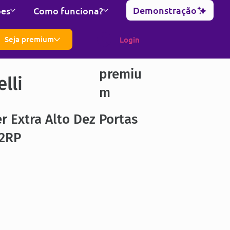
Demonstração
ões
Como funciona?
Seja premium
Login
premiu
lli
m
r Extra Alto Dez Portas
02RP