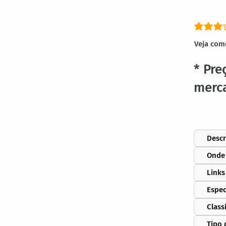
classific
Veja com
* Pre
merc
Descr
Onde
Links
Espec
Class
Tipo 