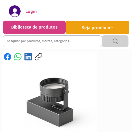
Login
Biblioteca de produtos
Seja premium