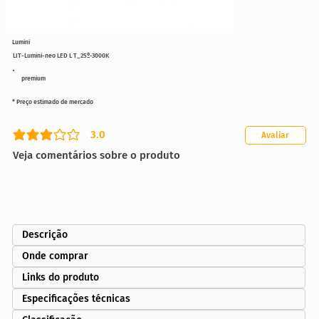
Lumini
LIT-Lumini-neo LED L T_25º-3000K
premium
* Preço estimado de mercado
3.0
Avaliar
classificação média é 3 de 5
Veja comentários sobre o produto
Descrição
Onde comprar
Links do produto
Especificações técnicas