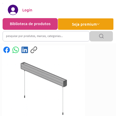
Login
Biblioteca de produtos
Seja premium