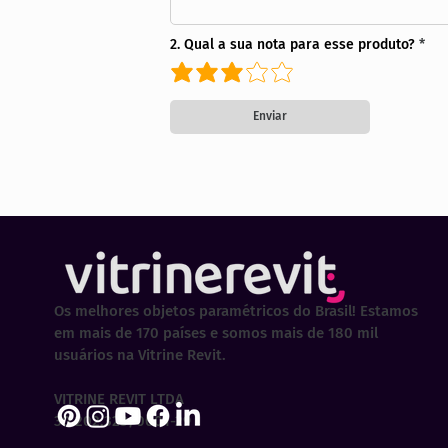
2. Qual a sua nota para esse produto?
Enviar
Os melhores objetos paramétricos do Brasil! Estamos
em mais de 170 países e somos mais de 180 mil
usuários na Vitrine Revit.
VITRINE REVIT LTDA
30.202.323/0001-29