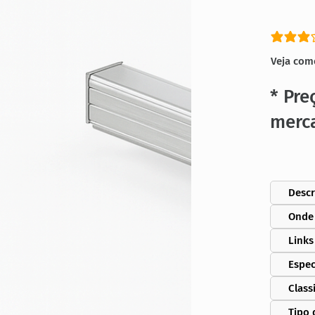
classific
Veja com
* Pre
merc
Descr
Onde
Links
Espec
Class
Tipo 