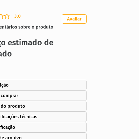
3.0
ação média é 3 de 5
Avaliar
entários sobre o produto
ço estimado de
ado
ição
 comprar
 do produto
ificações técnicas
ificação
de arquivo