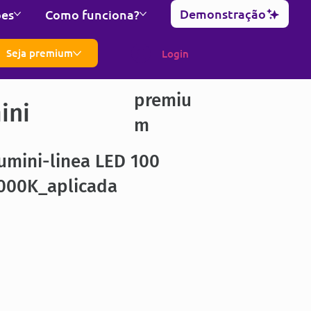
Demonstração
ões
Como funciona?
Seja premium
Login
premiu
ini
m
umini-linea LED 100
000K_aplicada