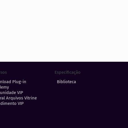
Especificação
rsos
Biblioteca
nload Plug-in
demy
unidade VIP
ral Arquivos Vitrine
dimento VIP