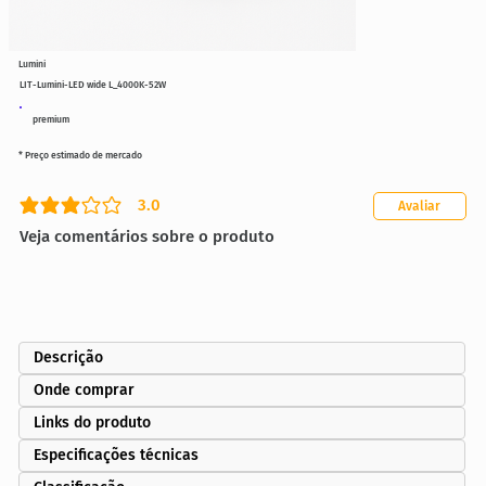
Lumini
LIT-Lumini-LED wide L_4000K-52W
premium
* Preço estimado de mercado
3.0
Avaliar
classificação média é 3 de 5
Veja comentários sobre o produto
Descrição
Onde comprar
Links do produto
Especificações técnicas