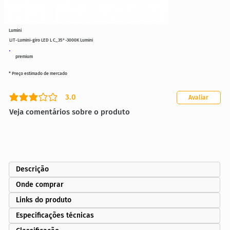
Lumini
LIT-Lumini-giro LED L C_35°-3000K Lumini
premium
* Preço estimado de mercado
3.0
Avaliar
classificação média é 3 de 5
Veja comentários sobre o produto
Descrição
Onde comprar
Links do produto
Especificações técnicas