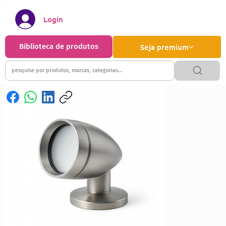
Login
Biblioteca de produtos
Seja premium