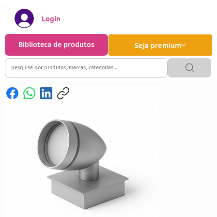
Login
Biblioteca de produtos
Seja premium