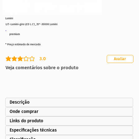
Lumini
LIT-Lumini-giro LED L C1_35°-3000K Lumini
premium
* Preço estimado de mercado
3.0
Avaliar
classificação média é 3 de 5
Veja comentários sobre o produto
Descrição
Onde comprar
Links do produto
Especificações técnicas