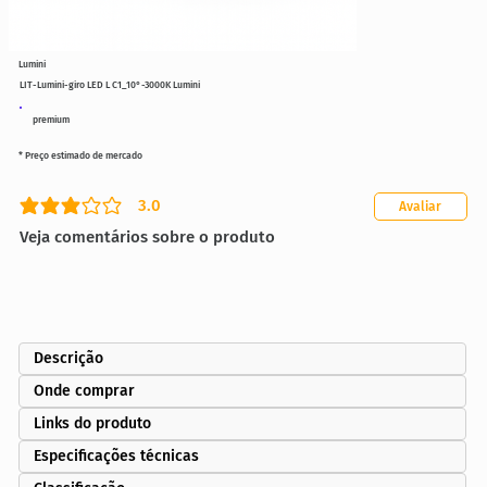
Lumini
LIT-Lumini-giro LED L C1_10°-3000K Lumini
premium
* Preço estimado de mercado
3.0
Avaliar
classificação média é 3 de 5
Veja comentários sobre o produto
Descrição
Onde comprar
Links do produto
Especificações técnicas