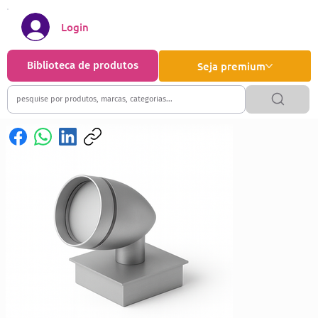
Login
Biblioteca de produtos
Seja premium