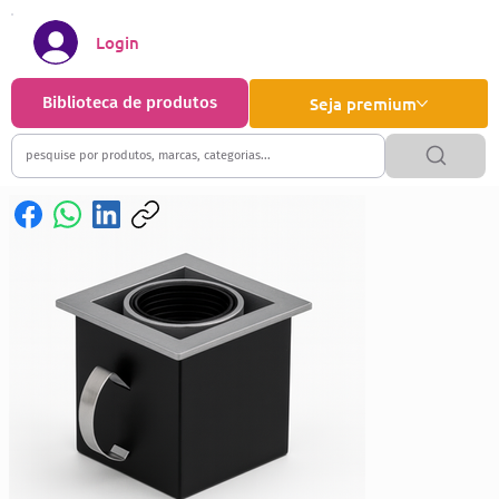
Login
Biblioteca de produtos
Seja premium