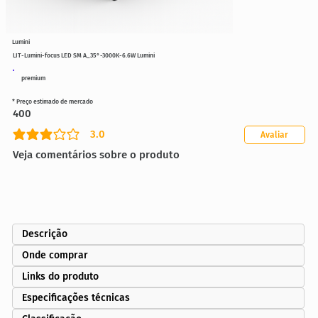
Lumini
LIT-Lumini-focus LED SM A_35°-3000K-6.6W Lumini
premium
* Preço estimado de mercado
400
3.0
Avaliar
classificação média é 3 de 5
Veja comentários sobre o produto
Descrição
Onde comprar
Links do produto
Especificações técnicas