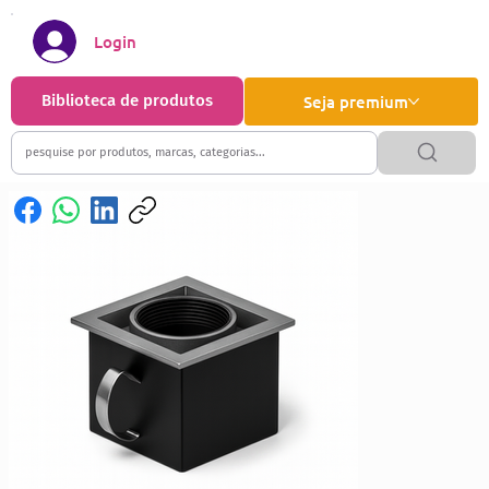
Login
Biblioteca de produtos
Seja premium