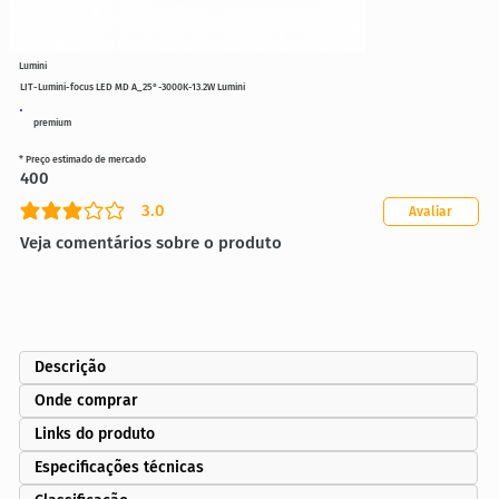
Lumini
LIT-Lumini-focus LED MD A_25°-3000K-13.2W Lumini
premium
* Preço estimado de mercado
400
3.0
Avaliar
classificação média é 3 de 5
Veja comentários sobre o produto
Descrição
Onde comprar
Links do produto
Especificações técnicas