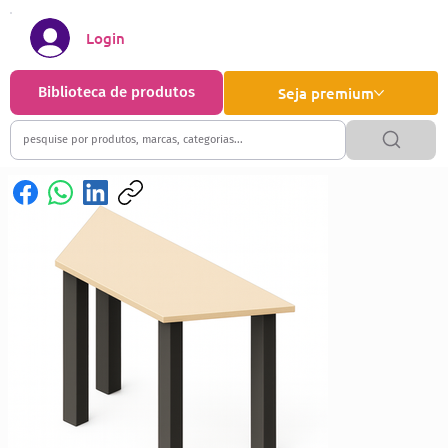
Login
Biblioteca de produtos
Seja premium