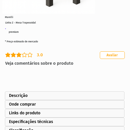
Marelli
Linha Z - Mesa Trapesoidal
premium
* Preço estimado de mercado
3.0
Avaliar
classificação média é 3 de 5
Veja comentários sobre o produto
Descrição
Onde comprar
Links do produto
Especificações técnicas