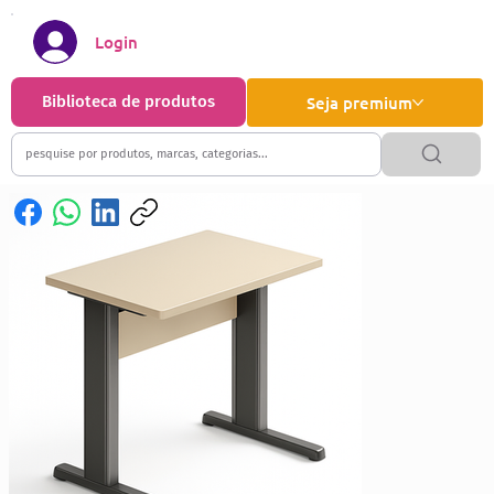
Login
Biblioteca de produtos
Seja premium