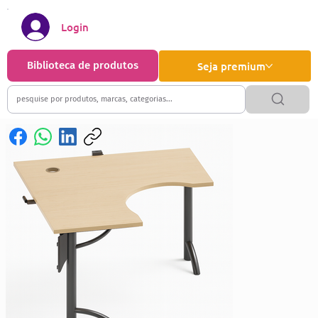
Login
Biblioteca de produtos
Seja premium