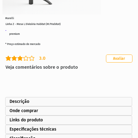
Marelli
Linha Z - Mesa L Divisória Habitat (M.FHabitat)
premium
* Preço estimado de mercado
3.0
Avaliar
classificação média é 3 de 5
Veja comentários sobre o produto
Descrição
Onde comprar
Links do produto
Especificações técnicas